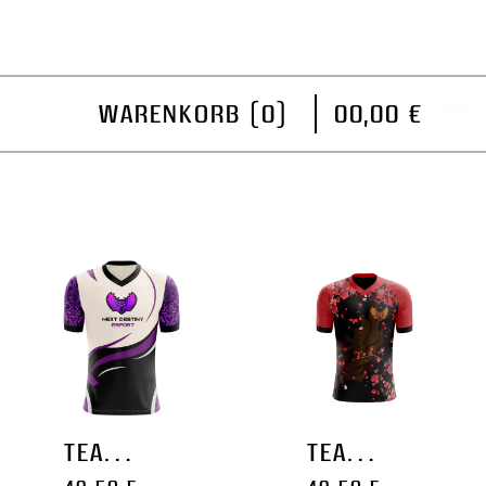
WARENKORB (
0
)
00,00 €
TEAM JERSEY '2026'
TEAM JERSEY '2025'