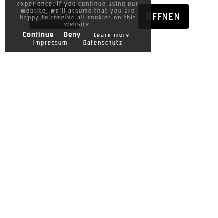
experience. If you continue using our
website, we'll assume that you are
ÖFFNEN
ÖFFNEN
happy to receive all cookies on this
website.
Continue
Deny
Learn more
Impressum
Datenschutz
Accepted Payment Methods
Kontakt
Gutscheine
Partner werden
FAQ
Größentabellen
Impressum
Datenschutz
Versand & Lieferung
Unsere Logos
AGB
Copyrights by
www.WINVIN.gg
created by
Bazsi15